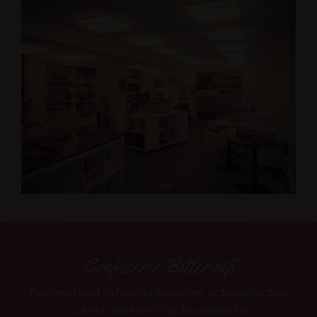
Confiserie Bittersüß
Pralinen und Tafelschokoladen, schwedisches
Lakritz, leckere Fruchtaufstriche