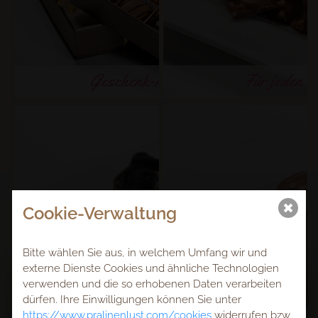
Geschenk-Ideen
Für jeden T
Cookie-Verwaltung
Bitte wählen Sie aus, in welchem Umfang wir und
externe Dienste Cookies und ähnliche Technologien
Achtung
verwenden und die so erhobenen Daten verarbeiten
dürfen. Ihre Einwilligungen können Sie unter
https://www.pralinenlust.com/cookies
widerrufen bzw.