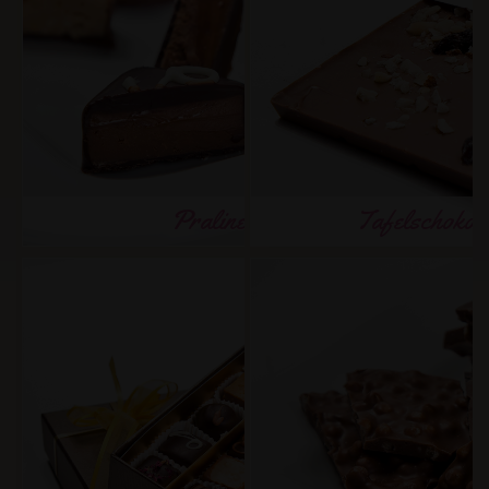
Pralinen
Tafelschokol