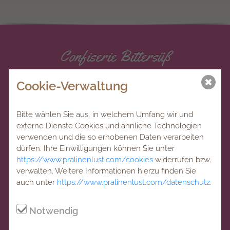
Confiserie Bittersüß
Pralinen und Tafelschokoladen, schwedisches
Cookie-Verwaltung
Lakritz, leckere Fruchtaufstriche
Bitte wählen Sie aus, in welchem Umfang wir und
Bittersüß Heinssen Maurus GbR
externe Dienste Cookies und ähnliche Technologien
Marktgasse 4
verwenden und die so erhobenen Daten verarbeiten
48249 Dülmen
dürfen. Ihre Einwilligungen können Sie unter
+49 2594 7994937
https://www.pralinenlust.com/cookies
widerrufen bzw.
verwalten. Weitere Informationen hierzu finden Sie
info@pralinenlust.com
auch unter
https://www.pralinenlust.com/datenschutz.
www.pralinenlust.com
Mo
10:00 - 13:00 // 15:00 - 18:00
Notwendig
Di
10:00 - 13:00 // 15:00 - 18:00