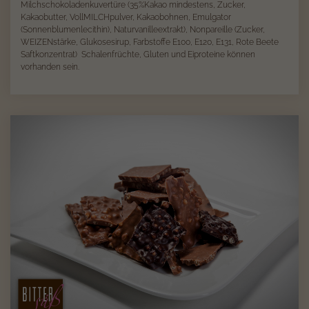
Milchschokoladenkuvertüre (35%Kakao mindestens, Zucker,
Kakaobutter, VollMILCHpulver, Kakaobohnen, Emulgator
(Sonnenblumenlecithin), Naturvanilleextrakt), Nonpareille (Zucker,
WEIZENstärke, Glukosesirup, Farbstoffe E100, E120, E131, Rote Beete
Saftkonzentrat) Schalenfrüchte, Gluten und Eiproteine können
vorhanden sein.