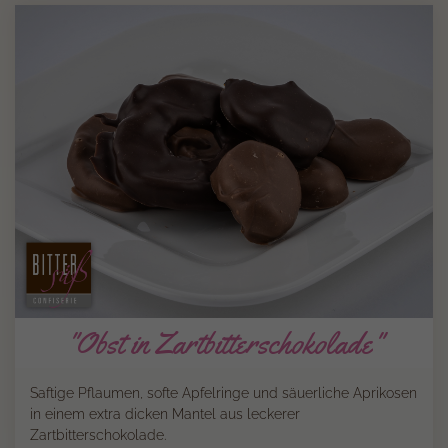
"Obst in Zartbitterschokolade"
Saftige Pflaumen, softe Apfelringe und säuerliche Aprikosen
in einem extra dicken Mantel aus leckerer
Zartbitterschokolade.