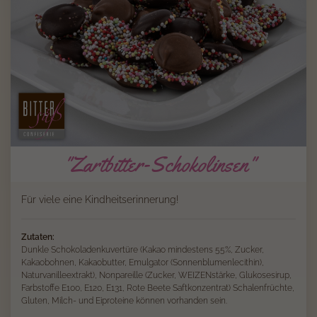
"Zartbitter-Schokolinsen"
Für viele eine Kindheitserinnerung!
Zutaten:
Dunkle Schokoladenkuvertüre (Kakao mindestens 55%, Zucker,
Kakaobohnen, Kakaobutter, Emulgator (Sonnenblumenlecithin),
Naturvanilleextrakt), Nonpareille (Zucker, WEIZENstärke, Glukosesirup,
Farbstoffe E100, E120, E131, Rote Beete Saftkonzentrat) Schalenfrüchte,
Gluten, Milch- und Eiproteine können vorhanden sein.