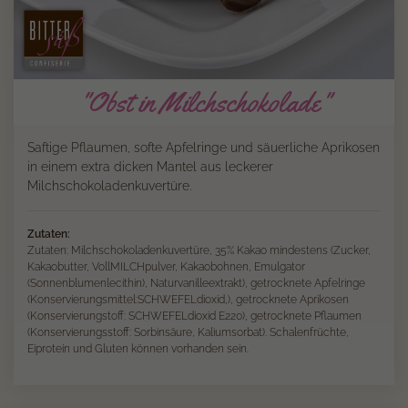
"Obst in Milchschokolade"
Saftige Pflaumen, softe Apfelringe und säuerliche Aprikosen
in einem extra dicken Mantel aus leckerer
Milchschokoladenkuvertüre.
Zutaten:
Zutaten: Milchschokoladenkuvertüre, 35% Kakao mindestens (Zucker,
Kakaobutter, VollMILCHpulver, Kakaobohnen, Emulgator
(Sonnenblumenlecithin), Naturvanilleextrakt), getrocknete Apfelringe
(Konservierungsmittel:SCHWEFELdioxid,), getrocknete Aprikosen
(Konservierungstoff: SCHWEFELdioxid E220), getrocknete Pflaumen
(Konservierungsstoff: Sorbinsäure, Kaliumsorbat). Schalenfrüchte,
Eiprotein und Gluten können vorhanden sein.